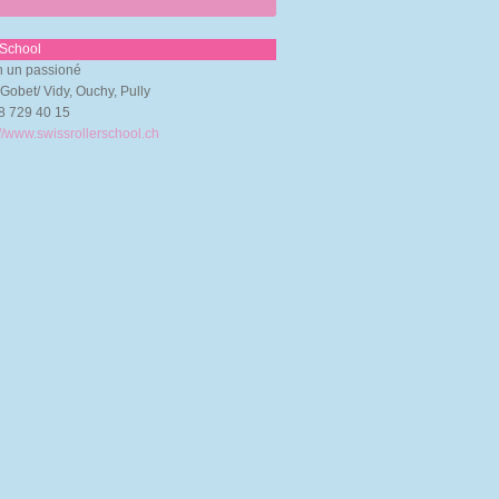
 School
 un passioné
Gobet/ Vidy, Ouchy, Pully
8 729 40 15
://www.swissrollerschool.ch