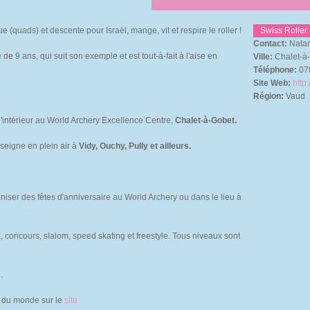
 (quads) et descente pour Israël, mange, vit et respire le roller !
Swiss Roller
Contact:
Natan
 de 9 ans, qui suit son exemple et est tout-à-fait à l'aise en
Ville:
Chalet-à-
Téléphone:
07
Site Web:
http
Région:
Vaud
'intérieur au World Archery Excellence Centre,
Chalet-à-Gobet.
nseigne en plein air à
Vidy, Ouchy, Pully et ailleurs.
niser des fêtes d'anniversaire au World Archery ou dans le lieu à
x, concours, slalom, speed skating et freestyle. Tous niveaux sont
.
t du monde sur le
site