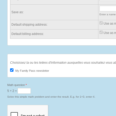
Save as:
Enter a name 
Use as m
Default shipping address:
Use as my
Default billing address:
Choisissez la ou les lettres d'information auxquelles vous souhaitez vous a
My Family Pass newsletter
Math question
*
5 + 2 =
Solve this simple math problem and enter the result. E.g. for 1+3, enter 4.