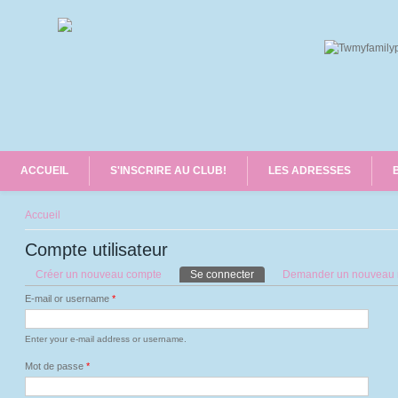
ACCUEIL
S'INSCRIRE AU CLUB!
LES ADRESSES
Vous êtes ici
Accueil
Compte utilisateur
Onglets principaux
Créer un nouveau compte
Se connecter
(onglet actif)
Demander un nouveau 
E-mail or username
*
Enter your e-mail address or username.
Mot de passe
*